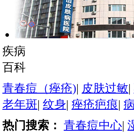
疾病
百科
青春痘（痤疮)
|
皮肤过敏
|
老年斑
|
纹身
|
痤疮疤痕
|
热门搜索：
青春痘中心
|