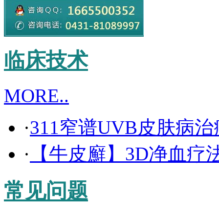
临床技术
MORE..
·
311窄谱UVB皮肤病
·
【牛皮廯】3D净血疗
常见问题