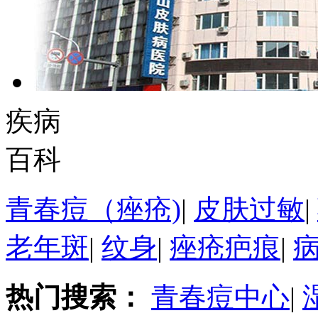
疾病
百科
青春痘（痤疮)
|
皮肤过敏
|
老年斑
|
纹身
|
痤疮疤痕
|
热门搜索：
青春痘中心
|