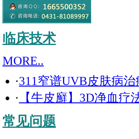
临床技术
MORE..
·
311窄谱UVB皮肤病
·
【牛皮廯】3D净血疗
常见问题