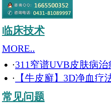
临床技术
MORE..
·
311窄谱UVB皮肤病
·
【牛皮廯】3D净血疗
常见问题