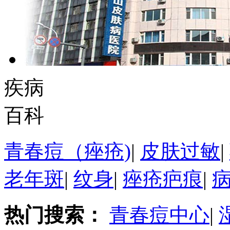
疾病
百科
青春痘（痤疮)
|
皮肤过敏
|
老年斑
|
纹身
|
痤疮疤痕
|
热门搜索：
青春痘中心
|