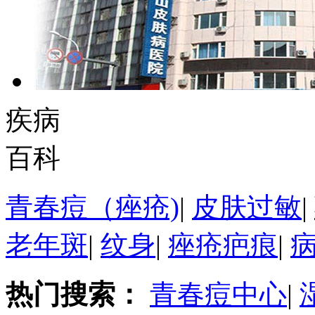
疾病
百科
青春痘（痤疮)
|
皮肤过敏
|
老年斑
|
纹身
|
痤疮疤痕
|
热门搜索：
青春痘中心
|