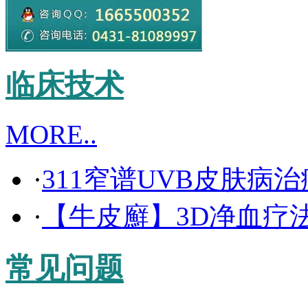
临床技术
MORE..
·
311窄谱UVB皮肤病
·
【牛皮廯】3D净血疗
常见问题