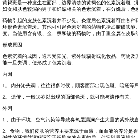
黄褐斑是一种发生在面部，边界清楚的黄褐色的色素沉着斑（
妇女和肤色较深的男子和妊娠相关的色素沉着，在分娩后，色
药物引起的皮肤色素沉着并不少见。炎症后色素沉着可由各种
环形色素沉着斑。其他可引起色素沉着的药物包括乙胺碘呋酮
变。当使用含有银、金、汞和铋的药物时，由于重金属在皮肤
形成原因
色素沉着的成因，通常受阳光、紫外线辐射或化妆品、药物及
能一旦失调，便形成了色素沉着。
内因
1。 内分沁失调，往往很多时候，顾客面部出现色斑、暗疮等
2。 遗传，一般18岁以出现的面部色斑，就可能与遗传有关。
外因
1 、由于环境、空气污染等导致臭氧层漏洞产生大量的紫外
2、食物，我们皮肤的营养主要来源于血液，而血液的养分是
碱性的环境并溶解沉淀于细胞内的有毒物质，使它随尿液排出