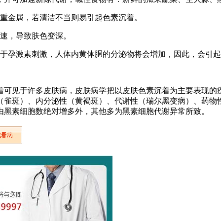
等重金属，若清洁不当则易引起色素沉着。
加速，导致肤色变深。
由于孕激素刺激，人体内黄体胴的分泌物将会增加，因此，会引
着可见于许多皮肤病，皮肤病学把以皮肤色素沉着为主要表现的
（雀斑）、内分泌性（黄褐斑）、代谢性（瑞尔黑变病）、药物
由黑素细胞数绝对增多外，其他多为黑素细胞代谢异常所致。