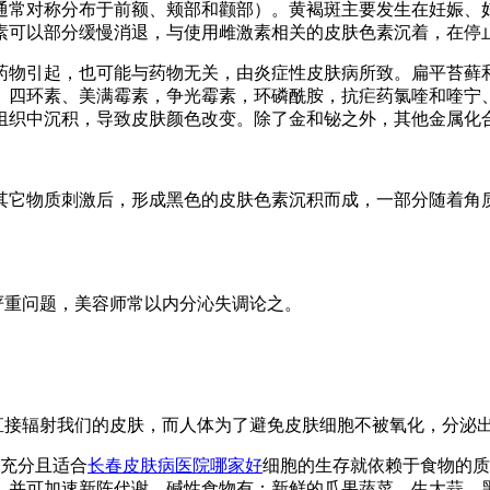
通常对称分布于前额、颊部和颧部）。黄褐斑主要发生在妊娠、
素可以部分缓慢消退，与使用雌激素相关的皮肤色素沉着，在停
药物引起，也可能与药物无关，由炎症性皮肤病所致。扁平苔藓
、四环素、美满霉素，争光霉素，环磷酰胺，抗疟药氯喹和喹宁
组织中沉积，导致皮肤颜色改变。除了金和铋之外，其他金属化
其它物质刺激后，形成黑色的皮肤色素沉积而成，一部分随着角
严重问题，美容师常以内分沁失调论之。
线直接辐射我们的皮肤，而人体为了避免皮肤细胞不被氧化，分泌
否充分且适合
长春皮肤病医院哪家好
细胞的生存就依赖于食物的质
，并可加速新陈代谢，碱性食物有：新鲜的瓜果蔬菜、生大蒜、