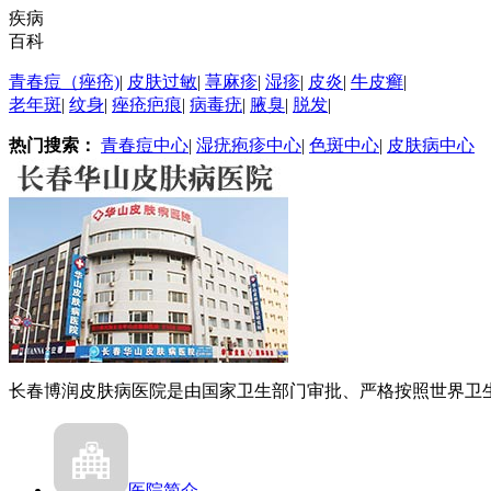
疾病
百科
青春痘（痤疮)
|
皮肤过敏
|
荨麻疹
|
湿疹
|
皮炎
|
牛皮癣
|
老年斑
|
纹身
|
痤疮疤痕
|
病毒疣
|
腋臭
|
脱发
|
热门搜索：
青春痘中心
|
湿疣疱疹中心
|
色斑中心
|
皮肤病中心
长春博润皮肤病医院是由国家卫生部门审批、严格按照世界卫生.
医院简介