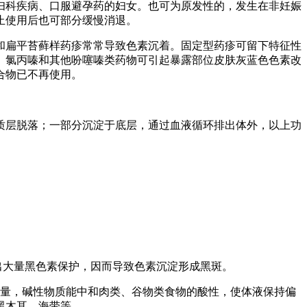
妇科疾病、口服避孕药的妇女。也可为原发性的，发生在非妊娠
止使用后也可部分缓慢消退。
和扁平苔藓样药疹常常导致色素沉着。固定型药疹可留下特征性
、氯丙嗪和其他吩噻嗪类药物可引起暴露部位皮肤灰蓝色色素改
合物已不再使用。
质层脱落；一部分沉淀于底层，通过血液循环排出体外，以上功
出大量黑色素保护，因而导致色素沉淀形成黑斑。
量，碱性物质能中和肉类、谷物类食物的酸性，使体液保持偏
黑木耳、海带等。