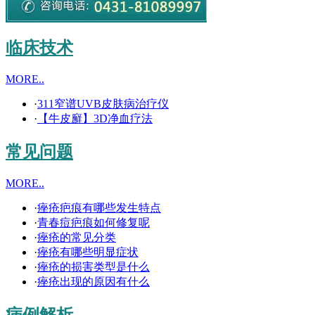
临床技术
MORE..
·
311窄谱UVB皮肤病治疗仪
·
【牛皮廯】3D净血疗法
常见问题
MORE..
·
痤疮疤痕有哪些发生特点
·
青春痘疤痕如何修复呢
·
痤疮的常见分类
·
痤疮有哪些明显症状
·
痤疮的损害类型是什么
·
痤疮出现的原因有什么
病例解析