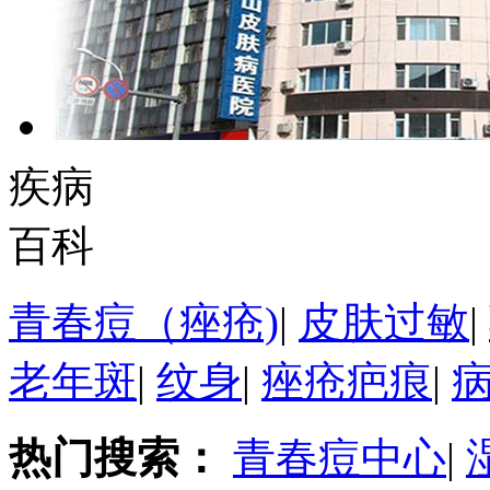
疾病
百科
青春痘（痤疮)
|
皮肤过敏
|
老年斑
|
纹身
|
痤疮疤痕
|
热门搜索：
青春痘中心
|