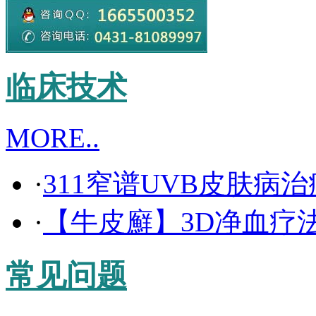
临床技术
MORE..
·
311窄谱UVB皮肤病
·
【牛皮廯】3D净血疗
常见问题