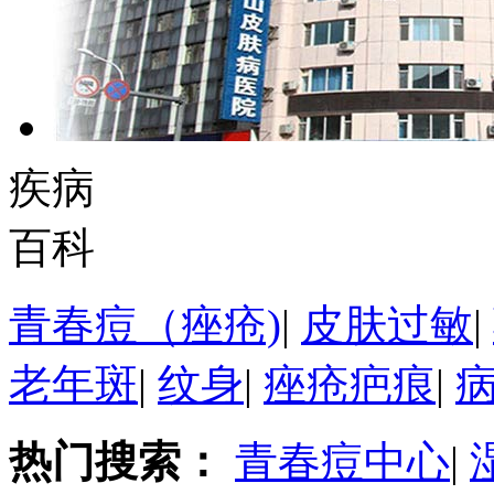
疾病
百科
青春痘（痤疮)
|
皮肤过敏
|
老年斑
|
纹身
|
痤疮疤痕
|
热门搜索：
青春痘中心
|