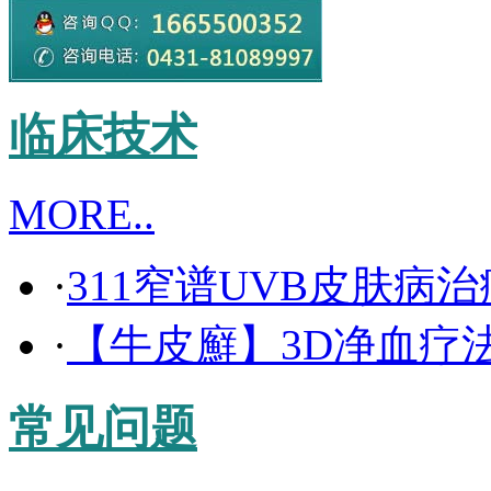
临床技术
MORE..
·
311窄谱UVB皮肤病
·
【牛皮廯】3D净血疗
常见问题