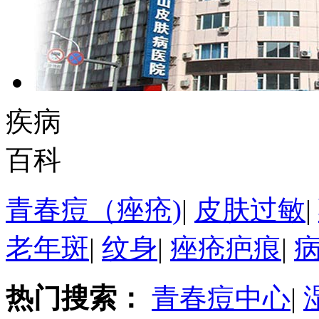
疾病
百科
青春痘（痤疮)
|
皮肤过敏
|
老年斑
|
纹身
|
痤疮疤痕
|
热门搜索：
青春痘中心
|