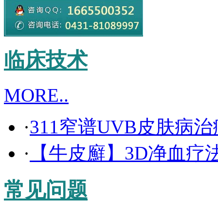
临床技术
MORE..
·
311窄谱UVB皮肤病
·
【牛皮廯】3D净血疗
常见问题