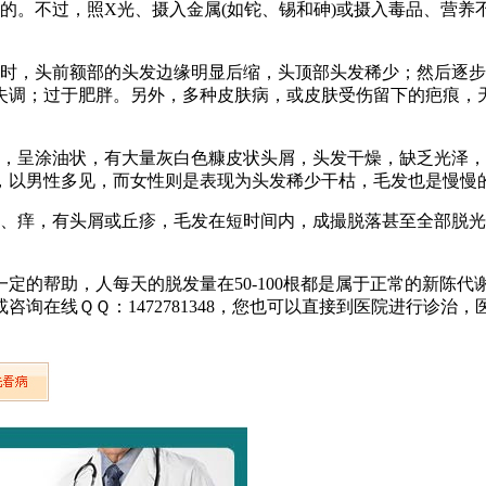
的。不过，照X光、摄入金属(如铊、锡和砷)或摄入毒品、营
始时，头前额部的头发边缘明显后缩，头顶部头发稀少；然后逐
失调；过于肥胖。另外，多种皮肤病，或皮肤受伤留下的疤痕，
亮，呈涂油状，有大量灰白色糠皮状头屑，头发干燥，缺乏光泽
，以男性多见，而女性则是表现为头发稀少干枯，毛发也是慢慢
多、痒，有头屑或丘疹，毛发在短时间内，成撮脱落甚至全部脱
定的帮助，人每天的脱发量在50-100根都是属于正常的新陈
咨询在线ＱＱ：1472781348，您也可以直接到医院进行诊治