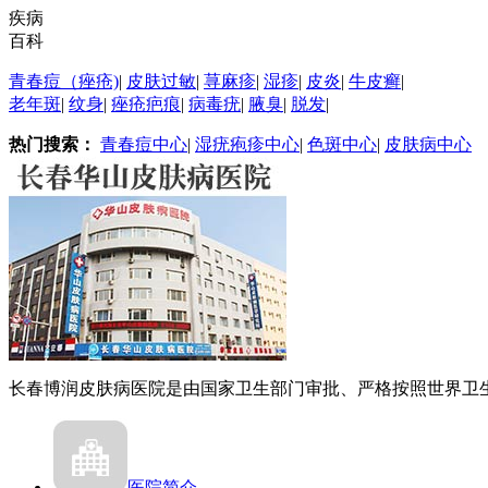
疾病
百科
青春痘（痤疮)
|
皮肤过敏
|
荨麻疹
|
湿疹
|
皮炎
|
牛皮癣
|
老年斑
|
纹身
|
痤疮疤痕
|
病毒疣
|
腋臭
|
脱发
|
热门搜索：
青春痘中心
|
湿疣疱疹中心
|
色斑中心
|
皮肤病中心
长春博润皮肤病医院是由国家卫生部门审批、严格按照世界卫生.
医院简介