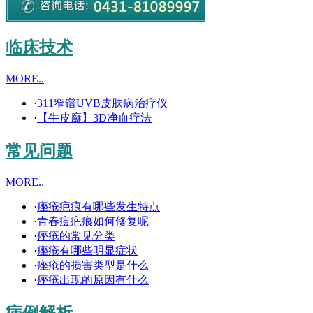
临床技术
MORE..
·
311窄谱UVB皮肤病治疗仪
·
【牛皮廯】3D净血疗法
常见问题
MORE..
·
痤疮疤痕有哪些发生特点
·
青春痘疤痕如何修复呢
·
痤疮的常见分类
·
痤疮有哪些明显症状
·
痤疮的损害类型是什么
·
痤疮出现的原因有什么
病例解析