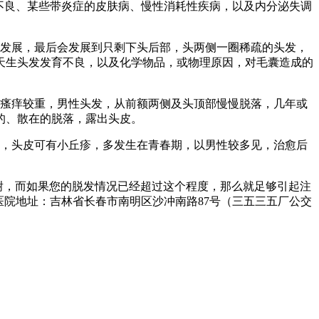
养不良、某些带炎症的皮肤病、慢性消耗性疾病，以及内分泌失调
步发展，最后会发展到只剩下头后部，头两侧一圈稀疏的头发，
天生头发发育不良，以及化学物品，或物理原因，对毛囊造成的
，瘙痒较重，男性头发，从前额两侧及头顶部慢慢脱落，几年或
的、散在的脱落，露出头皮。
光，头皮可有小丘疹，多发生在青春期，以男性较多见，治愈后
代谢，而如果您的脱发情况已经超过这个程度，那么就足够引起注
，医院地址：吉林省长春市南明区沙冲南路87号（三五三五厂公交