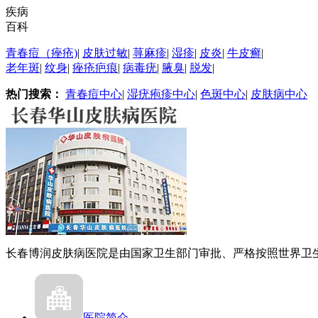
疾病
百科
青春痘（痤疮)
|
皮肤过敏
|
荨麻疹
|
湿疹
|
皮炎
|
牛皮癣
|
老年斑
|
纹身
|
痤疮疤痕
|
病毒疣
|
腋臭
|
脱发
|
热门搜索：
青春痘中心
|
湿疣疱疹中心
|
色斑中心
|
皮肤病中心
长春博润皮肤病医院是由国家卫生部门审批、严格按照世界卫生.
医院简介