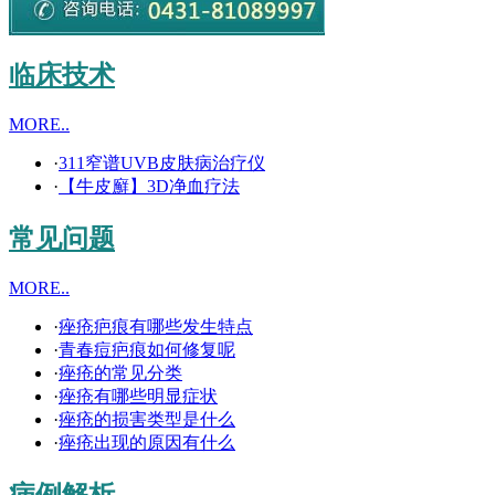
临床技术
MORE..
·
311窄谱UVB皮肤病治疗仪
·
【牛皮廯】3D净血疗法
常见问题
MORE..
·
痤疮疤痕有哪些发生特点
·
青春痘疤痕如何修复呢
·
痤疮的常见分类
·
痤疮有哪些明显症状
·
痤疮的损害类型是什么
·
痤疮出现的原因有什么
病例解析