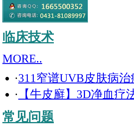
临床技术
MORE..
·
311窄谱UVB皮肤病
·
【牛皮廯】3D净血疗
常见问题