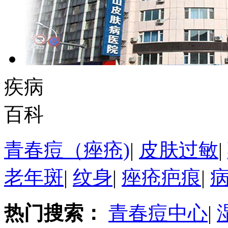
疾病
百科
青春痘（痤疮)
|
皮肤过敏
|
老年斑
|
纹身
|
痤疮疤痕
|
热门搜索：
青春痘中心
|