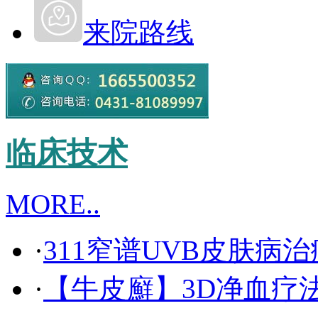
来院路线
临床技术
MORE..
·
311窄谱UVB皮肤病
·
【牛皮廯】3D净血疗