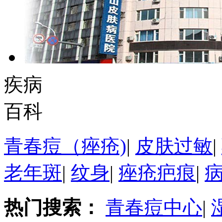
疾病
百科
青春痘（痤疮)
|
皮肤过敏
|
老年斑
|
纹身
|
痤疮疤痕
|
热门搜索：
青春痘中心
|