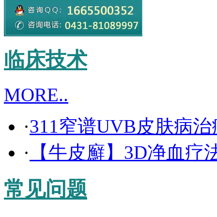
临床技术
MORE..
·
311窄谱UVB皮肤病
·
【牛皮廯】3D净血疗
常见问题