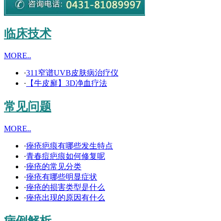
临床技术
MORE..
·
311窄谱UVB皮肤病治疗仪
·
【牛皮廯】3D净血疗法
常见问题
MORE..
·
痤疮疤痕有哪些发生特点
·
青春痘疤痕如何修复呢
·
痤疮的常见分类
·
痤疮有哪些明显症状
·
痤疮的损害类型是什么
·
痤疮出现的原因有什么
病例解析