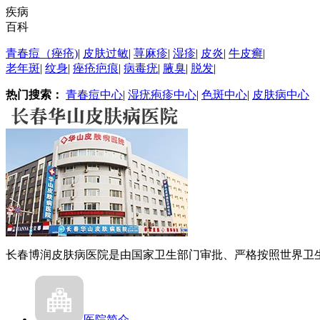
疾病
百科
青春痘（痤疮)
|
皮肤过敏
|
荨麻疹
|
湿疹
|
皮炎
|
牛皮癣
|
老年斑
|
纹身
|
痤疮疤痕
|
病毒疣
|
腋臭
|
脱发
|
热门搜索：
青春痘中心
|
湿疣疱疹中心
|
色斑中心
|
皮肤病中心
长春博润皮肤病医院是由国家卫生部门审批、严格按照世界卫生.
医院简介