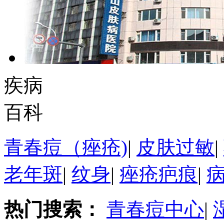
疾病
百科
青春痘（痤疮)
|
皮肤过敏
|
老年斑
|
纹身
|
痤疮疤痕
|
热门搜索：
青春痘中心
|