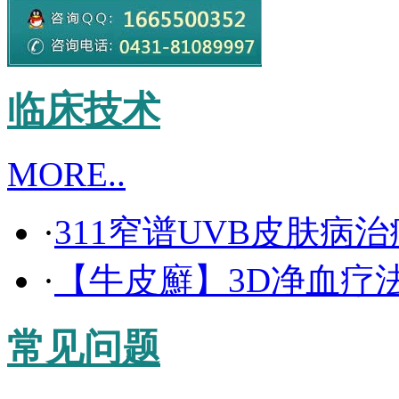
临床技术
MORE..
·
311窄谱UVB皮肤病
·
【牛皮廯】3D净血疗
常见问题