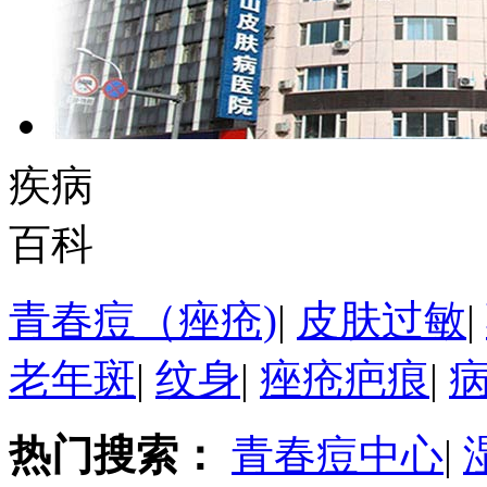
疾病
百科
青春痘（痤疮)
|
皮肤过敏
|
老年斑
|
纹身
|
痤疮疤痕
|
热门搜索：
青春痘中心
|