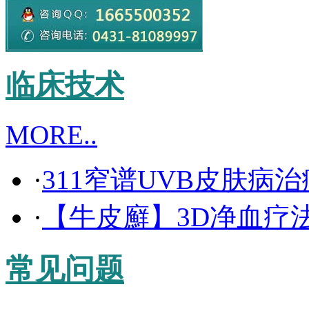
临床技术
MORE..
·
311窄谱UVB皮肤病
·
【牛皮廯】3D净血疗
常见问题