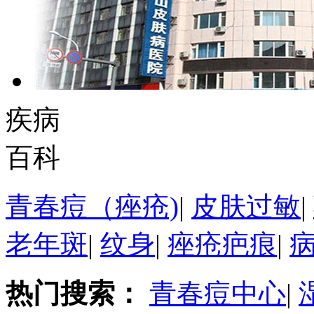
疾病
百科
青春痘（痤疮)
|
皮肤过敏
|
老年斑
|
纹身
|
痤疮疤痕
|
热门搜索：
青春痘中心
|