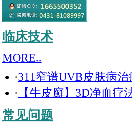
临床技术
MORE..
·
311窄谱UVB皮肤病
·
【牛皮廯】3D净血疗
常见问题