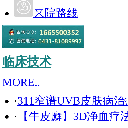
来院路线
临床技术
MORE..
·
311窄谱UVB皮肤病
·
【牛皮廯】3D净血疗