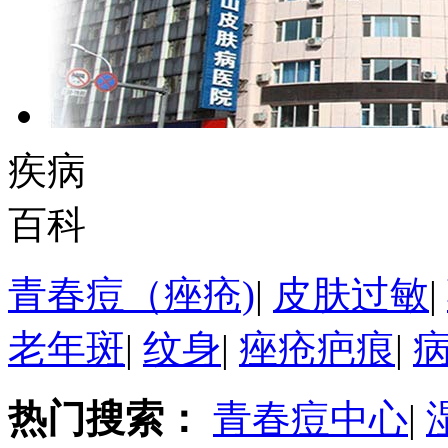
疾病
百科
青春痘（痤疮)
|
皮肤过敏
|
老年斑
|
纹身
|
痤疮疤痕
|
热门搜索：
青春痘中心
|