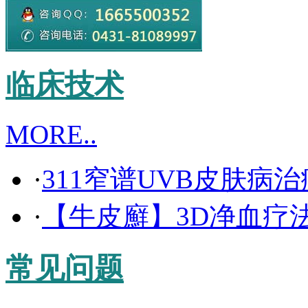
临床技术
MORE..
·
311窄谱UVB皮肤病
·
【牛皮廯】3D净血疗
常见问题