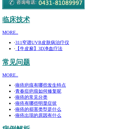
临床技术
MORE..
·
311窄谱UVB皮肤病治疗仪
·
【牛皮廯】3D净血疗法
常见问题
MORE..
·
痤疮疤痕有哪些发生特点
·
青春痘疤痕如何修复呢
·
痤疮的常见分类
·
痤疮有哪些明显症状
·
痤疮的损害类型是什么
·
痤疮出现的原因有什么
病例解析