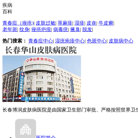
疾病
百科
青春痘（痤疮)
|
皮肤过敏
|
荨麻疹
|
湿疹
|
皮炎
|
牛皮癣
|
老年斑
|
纹身
|
痤疮疤痕
|
病毒疣
|
腋臭
|
脱发
|
热门搜索：
青春痘中心
|
湿疣疱疹中心
|
色斑中心
|
皮肤病中心
长春博润皮肤病医院是由国家卫生部门审批、严格按照世界卫生.
医院简介