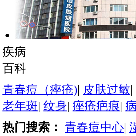
疾病
百科
青春痘（痤疮)
|
皮肤过敏
|
老年斑
|
纹身
|
痤疮疤痕
|
热门搜索：
青春痘中心
|