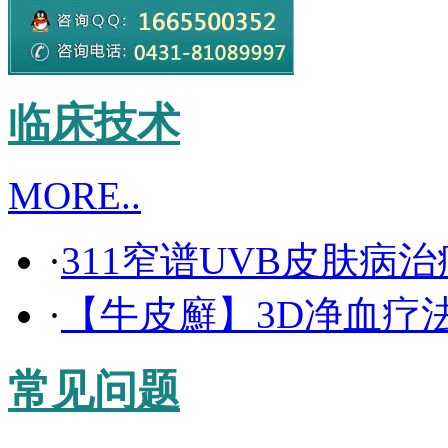
临床技术
MORE..
·
311窄谱UVB皮肤病
·
【牛皮廯】3D净血疗
常见问题